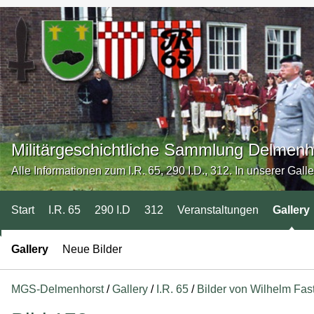
Militärgeschichtliche Sammlung Delmenh
Alle Informationen zum I.R. 65, 290 I.D., 312. In unserer Gall
Start
I.R. 65
290 I.D
312
Veranstaltungen
Gallery
Gallery
Neue Bilder
MGS-Delmenhorst
/
Gallery
/
I.R. 65
/
Bilder von Wilhelm Fa