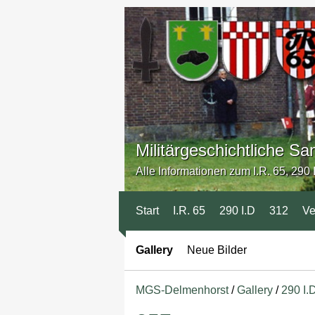
Militärgeschichtliche 
Alle Informationen zum I.R. 65, 290 I
Start
I.R. 65
290 I.D
312
Ve
Gallery
Neue Bilder
MGS-Delmenhorst
/
Gallery
/
290 I.