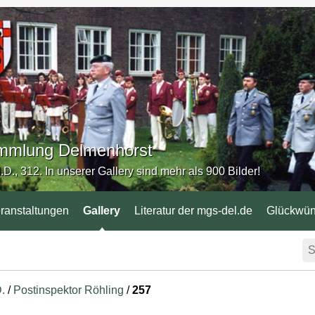
Sammlung Delmenhorst
.D., 312. In unserer Gallery sind mehr als 900 Bilder!
ranstaltungen
Gallery
Literatur der mgs-del.de
Glückwü
D.
/
Postinspektor Röhling
/
257