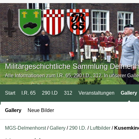
Militärgeschichtliche Sammlung Delmenh
Alle Informationen zum I.R. 65, 290 I.D., 312. In unserer Gall
Start
I.R. 65
290 I.D
312
Veranstaltungen
Gallery
Gallery
Neue Bilder
MGS-Delmenhorst
/
Gallery
/
290 I.D.
/
Luftbilder
/
Kusemkin