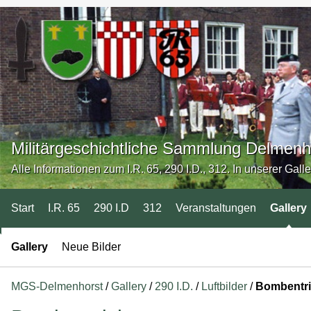
Militärgeschichtliche Sammlung Delmenh
Alle Informationen zum I.R. 65, 290 I.D., 312. In unserer Gall
Start
I.R. 65
290 I.D
312
Veranstaltungen
Gallery
Gallery
Neue Bilder
MGS-Delmenhorst
/
Gallery
/
290 I.D.
/
Luftbilder
/
Bombentri