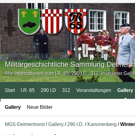
Militärgeschichtliche Sammlung Delmenh
Alle Informationen zum I.R. 65, 290 I.D., 312. In unserer Gall
Start
I.R. 65
290 I.D
312
Veranstaltungen
Gallery
Gallery
Neue Bilder
MGS-Delmenhorst
/
Gallery
/
290 I.D.
/
Kanonenberg
/
Winte