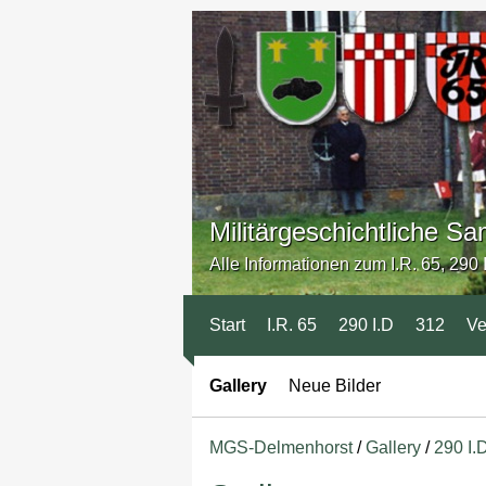
Militärgeschichtliche 
Alle Informationen zum I.R. 65, 290 I
Start
I.R. 65
290 I.D
312
Ve
Gallery
Neue Bilder
MGS-Delmenhorst
/
Gallery
/
290 I.