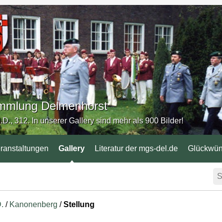
Sammlung Delmenhorst
.D., 312. In unserer Gallery sind mehr als 900 Bilder!
ranstaltungen
Gallery
Literatur der mgs-del.de
Glückwü
D.
/
Kanonenberg
/
Stellung