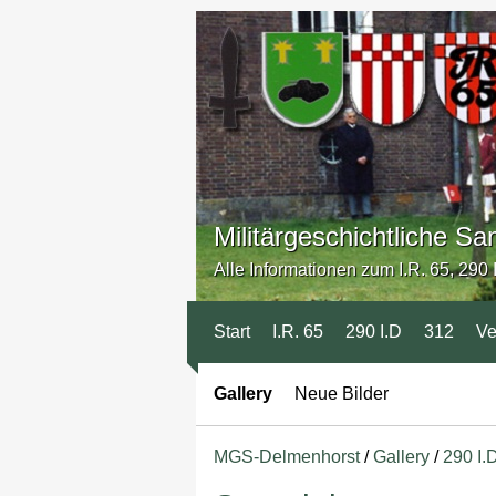
Militärgeschichtliche 
Alle Informationen zum I.R. 65, 290 I
Start
I.R. 65
290 I.D
312
Ve
Gallery
Neue Bilder
MGS-Delmenhorst
/
Gallery
/
290 I.