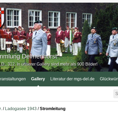
Sammlung Delmenhorst
.D., 312. In unserer Gallery sind mehr als 900 Bilder!
ranstaltungen
Gallery
Literatur der mgs-del.de
Glückwü
D.
/
Ladogasee 1943
/
Stromleitung