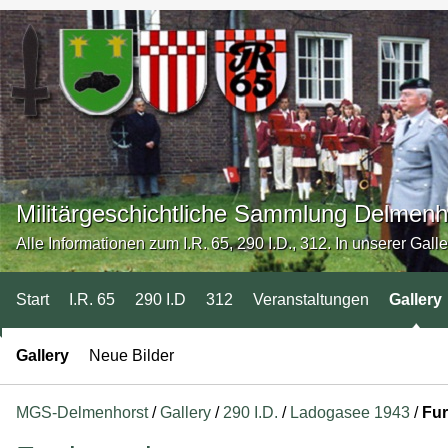
Militärgeschichtliche Sammlung Delmenh
Alle Informationen zum I.R. 65, 290 I.D., 312. In unserer Gall
Start
I.R. 65
290 I.D
312
Veranstaltungen
Gallery
Gallery
Neue Bilder
MGS-Delmenhorst
/
Gallery
/
290 I.D.
/
Ladogasee 1943
/
Fur