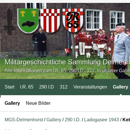
Militärgeschichtliche Sammlung Delmenh
Alle Informationen zum I.R. 65, 290 I.D., 312. In unserer Gall
Start
I.R. 65
290 I.D
312
Veranstaltungen
Gallery
Gallery
Neue Bilder
MGS-Delmenhorst
/
Gallery
/
290 I.D.
/
Ladogasee 1943
/
Ket