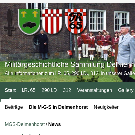
Militärgeschichtliche Sammlung Delmenh
Alle Informationen zum I.R. 65, 290 I.D., 312. In unserer Gall
Start
I.R. 65
290 I.D
312
Veranstaltungen
Gallery
Beiträge
Die M-G-S in Delmenhorst
Neuigkeiten
MGS-Delmenhorst
/
News