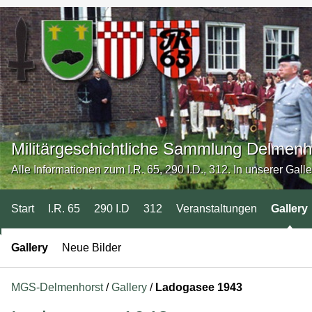
Militärgeschichtliche Sammlung Delmenh
Alle Informationen zum I.R. 65, 290 I.D., 312. In unserer Gall
Start
I.R. 65
290 I.D
312
Veranstaltungen
Gallery
Gallery
Neue Bilder
MGS-Delmenhorst
/
Gallery
/
Ladogasee 1943