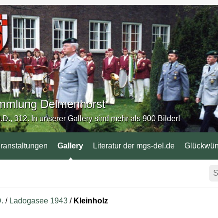
Sammlung Delmenhorst
.D., 312. In unserer Gallery sind mehr als 900 Bilder!
ranstaltungen
Gallery
Literatur der mgs-del.de
Glückwü
D.
/
Ladogasee 1943
/
Kleinholz