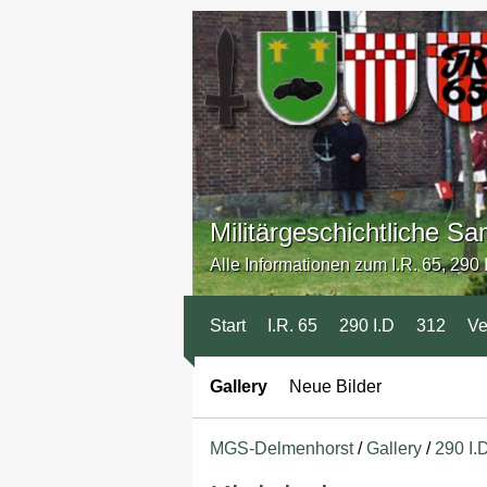
Militärgeschichtliche 
Alle Informationen zum I.R. 65, 290 I
Start
I.R. 65
290 I.D
312
Ve
Gallery
Neue Bilder
MGS-Delmenhorst
/
Gallery
/
290 I.