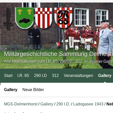
Militärgeschichtliche Sammlung Delmenh
Alle Informationen zum I.R. 65, 290 I.D., 312. In unserer Gall
Start
I.R. 65
290 I.D
312
Veranstaltungen
Gallery
Gallery
Neue Bilder
MGS-Delmenhorst
/
Gallery
/
290 I.D.
/
Ladogasee 1943
/
Ne